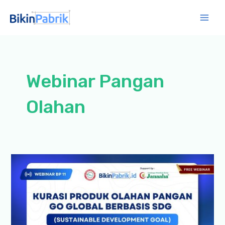
Lewati
ke
Mai
konten
Men
Webinar Pangan
Olahan