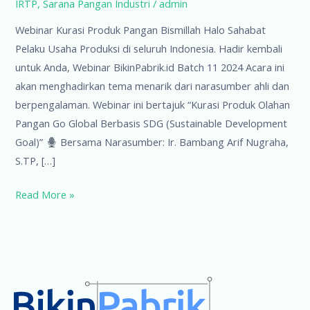
IRTP
,
Sarana Pangan Industri
/
admin
Webinar Kurasi Produk Pangan Bismillah Halo Sahabat
Pelaku Usaha Produksi di seluruh Indonesia. Hadir kembali
untuk Anda, Webinar BikinPabrik.id Batch 11 2024 Acara ini
akan menghadirkan tema menarik dari narasumber ahli dan
berpengalaman. Webinar ini bertajuk “Kurasi Produk Olahan
Pangan Go Global Berbasis SDG (Sustainable Development
Goal)”
Bersama Narasumber: Ir. Bambang Arif Nugraha,
S.TP, […]
Webinar
Read More »
Kurasi
Produk
Pangan