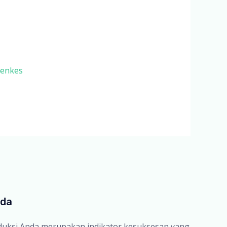
menkes
nda
oduksi Anda merupakan indikator kesuksesan yang