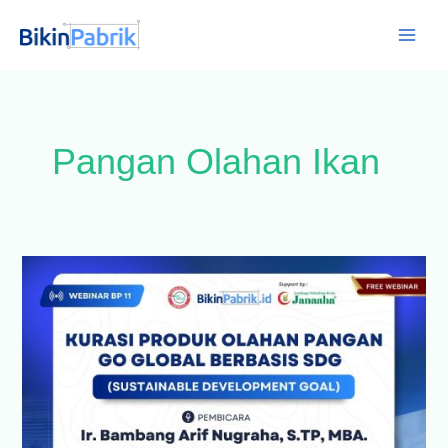
Lewati
ke
Main
konten
Men
Pangan Olahan Ikan