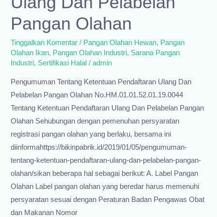
Ulang Dan Pelabelan
Kita
Pangan Olahan
Bersama
Tinggalkan Komentar
/
Pangan Olahan Hewan
,
Pangan
Olahan Ikan
,
Pangan Olahan Industri
,
Sarana Pangan
Industri
,
Sertifikasi Halal
/
admin
Pengumuman Tentang Ketentuan Pendaftaran Ulang Dan
Pelabelan Pangan Olahan No.HM.01.01.52.01.19.0044
Tentang Ketentuan Pendaftaran Ulang Dan Pelabelan Pangan
Olahan Sehubungan dengan pemenuhan persyaratan
registrasi pangan olahan yang berlaku, bersama ini
diinformahttps://bikinpabrik.id/2019/01/05/pengumuman-
tentang-ketentuan-pendaftaran-ulang-dan-pelabelan-pangan-
olahan/sikan beberapa hal sebagai berikut: A. Label Pangan
Olahan Label pangan olahan yang beredar harus memenuhi
persyaratan sesuai dengan Peraturan Badan Pengawas Obat
dan Makanan Nomor