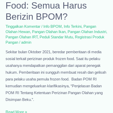
Food: Semua Harus
(Standar
Mutu
Berizin BPOM?
dan
Tinggalkan Komentar
/
Info BPOM
,
Info Terkini
,
Pangan
Perizinannya)
Olahan Hewan
,
Pangan Olahan Ikan
,
Pangan Olahan Industri
,
Pangan Olahan IRT
,
Peduli Standar Mutu
,
Registrasi Produk
Pangan
/
admin
Sekitar bulan Oktober 2021, beredar pemberitaan di media
sosial terkait perizinan produk frozen food. Saat itu pelaku
usahanya mendapatkan pemanggilan dari aparat penegak
hukum. Pemberitaan ini sungguh membuat resah dan gelisah
para pelaku usaha pemula frozen food. Badan POM RI
kemudian mengeluarkan klarifikasinya, “Penjelasan Badan
POM RI Tentang Ketentuan Perizinan Pangan Olahan yang
Disimpan Beku.”.
Perizinan
Read More »