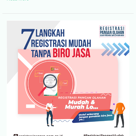
Produk
Frozen
Food:
Semua
Harus
Berizin
BPOM?