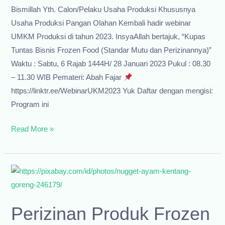
Bismillah Yth. Calon/Pelaku Usaha Produksi Khususnya
Usaha Produksi Pangan Olahan Kembali hadir webinar
UMKM Produksi di tahun 2023. InsyaAllah bertajuk, “Kupas
Tuntas Bisnis Frozen Food (Standar Mutu dan Perizinannya)”
Waktu : Sabtu, 6 Rajab 1444H/ 28 Januari 2023 Pukul : 08.30
– 11.30 WIB Pemateri: Abah Fajar
https://linktr.ee/WebinarUKM2023 Yuk Daftar dengan mengisi:
Program ini
Webinar
Read More »
Batch#1
2023:
Kupas
Tuntas
Bisnis
Perizinan Produk Frozen
Frozen
Food