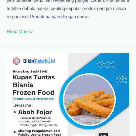
pembahasan perizinan re-packing pangan olahan, kita pahami
terlebih dahulu hal-hal penting seputar produk pangan olahan
re-packing: Produk pangan dengan nomor
Perizinan
Read More »
Re-
packing
Cemilan