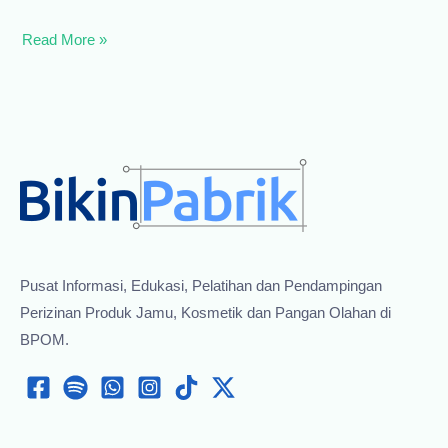
Pengumuman
Read More »
Tentang
Ketentuan
Pendaftaran
Ulang
Dan
Pelabelan
Pangan
Olahan
Pusat Informasi, Edukasi, Pelatihan dan Pendampingan
Perizinan Produk Jamu, Kosmetik dan Pangan Olahan di
BPOM.