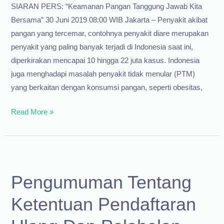
SIARAN PERS: “Keamanan Pangan Tanggung Jawab Kita
Bersama” 30 Juni 2019 08:00 WIB Jakarta – Penyakit akibat
pangan yang tercemar, contohnya penyakit diare merupakan
penyakit yang paling banyak terjadi di Indonesia saat ini,
diperkirakan mencapai 10 hingga 22 juta kasus. Indonesia
juga menghadapi masalah penyakit tidak menular (PTM)
yang berkaitan dengan konsumsi pangan, seperti obesitas,
Siaran
Read More »
Pers
Badan
POM
:
Pengumuman Tentang
Keamanan
Pangan
Ketentuan Pendaftaran
Tanggung
Jawab