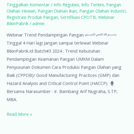
Tinggalkan Komentar
/
Info Regulasi
,
Info Terkini
,
Pangan
Olahan Hewan
,
Pangan Olahan Ikan
,
Pangan Olahan Industri
,
Registrasi Produk Pangan
,
Sertifikasi CPOTB
,
Webinar
BikinPabrik
/
admin
Webinar Trend Pendampingan Pangan ﷽
Tinggal 4 Hari lagi Jangan sampai terlewat Webinar
BikinPabrik.Id Batch#3 2024 : Trend Kebutuhan
Pendampingan Keamanan Pangan UMKM Dalam
Penyusunan Dokumen Cara Produksi Pangan Olahan yang
Baik (CPPOB)/ Good Manufacturing Practices (GMP) dan
Hazard Analysis and Critical Control Point (HACCP).
Bersama Narasumber : Ir. Bambang Arif Nugraha, S.TP,
MBA.
Webinar
Read More »
Trend
Pendampingan