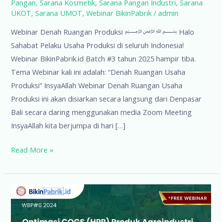
Pangan
,
Sarana Kosmetik
,
Sarana Pangan Industri
,
Sarana
UKOT
,
Sarana UMOT
,
Webinar BikinPabrik
/
admin
Webinar Denah Ruangan Produksi ﷽ Halo
Sahabat Pelaku Usaha Produksi di seluruh Indonesia!
Webinar BikinPabrik.id Batch #3 tahun 2025 hampir tiba.
Tema Webinar kali ini adalah: “Denah Ruangan Usaha
Produksi” InsyaAllah Webinar Denah Ruangan Usaha
Produksi ini akan disiarkan secara langsung dari Denpasar
Bali secara daring menggunakan media Zoom Meeting
InsyaAllah kita berjumpa di hari […]
Webinar
Read More »
Denah
Ruangan
Produksi