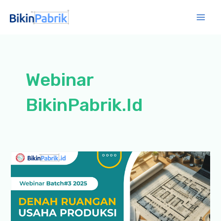
Lewati
ke
Mai
konten
Men
Webinar
BikinPabrik.Id