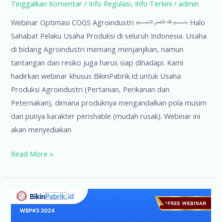
Tinggalkan Komentar
/
Info Regulasi
,
Info Terkini
/
admin
Webinar Optimasi COGS Agroindustri ﷽ Halo
Sahabat Pelaku Usaha Produksi di seluruh Indonesia. Usaha
di bidang Agroindustri memang menjanjikan, namun
tantangan dan resiko juga harus siap dihadapi. Kami
hadirkan webinar khusus BikinPabrik.Id untuk Usaha
Produksi Agroindustri (Pertanian, Perikanan dan
Peternakan), dimana produknya mengandalkan pola musim
dan punya karakter perishable (mudah rusak). Webinar ini
akan menyediakan
Webinar
Read More »
Optimasi
COGS
Agroindustri