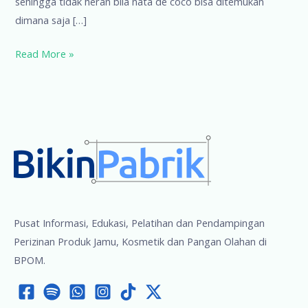
sehingga tidak heran bila nata de coco bisa ditemukan
dimana saja […]
Cara
Read More »
Pengolahan
Nata
de
Coco
Pusat Informasi, Edukasi, Pelatihan dan Pendampingan
Perizinan Produk Jamu, Kosmetik dan Pangan Olahan di
BPOM.