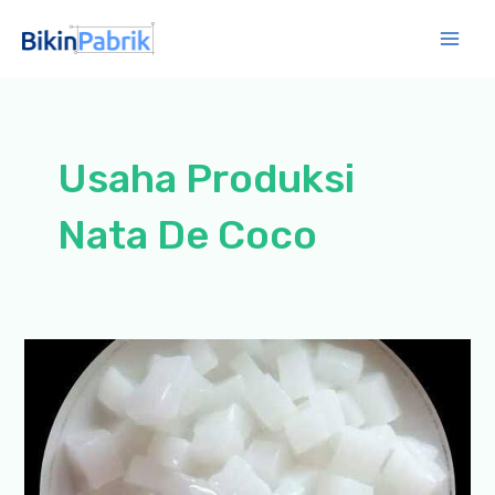
Lewati
ke
Mai
konten
Men
Usaha Produksi
Nata De Coco