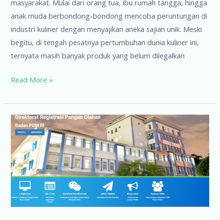
masyarakat. Mulai dari orang tua, ibu rumah tangga, hingga
anak muda berbondong-bondong mencoba peruntungan di
industri kuliner dengan menyajikan aneka sajian unik. Meski
begitu, di tengah pesatnya pertumbuhan dunia kuliner ini,
ternyata masih banyak produk yang belum dilegalkan
Pengusaha
Read More »
Baru,
Begini
Cara
Daftarkan
Izin
Edar
BPOM