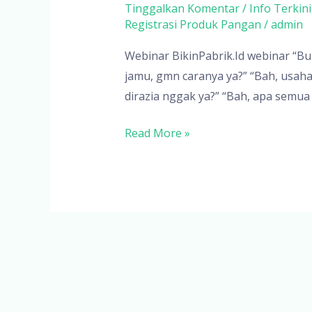
Tinggalkan Komentar
/
Info Terkini
Registrasi Produk Pangan
/
admin
Webinar BikinPabrik.Id webinar “Bu
jamu, gmn caranya ya?” “Bah, usaha
dirazia nggak ya?” “Bah, apa semua
Batch
Read More »
1:
Webinar
Buka
Wawasan
Perizinan
Usaha
Produksi