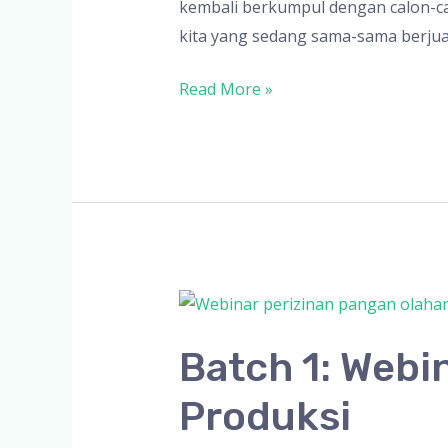
kembali berkumpul dengan calon-ca
kita yang sedang sama-sama berju
Webinar
Read More »
BikinPabrik.ID:
Bincang
Santai
Perizinan
UMKM
Produksi
Batch#2
Tahun
2022
Batch 1: Webi
Produksi