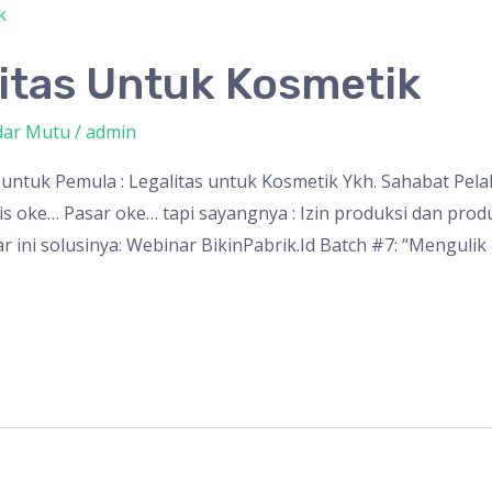
itas Untuk Kosmetik
dar Mutu
/
admin
ntuk Pemula : Legalitas untuk Kosmetik Ykh. Sahabat Pela
snis oke… Pasar oke… tapi sayangnya : Izin produksi dan pr
r ini solusinya: Webinar BikinPabrik.Id Batch #7: “Menguli