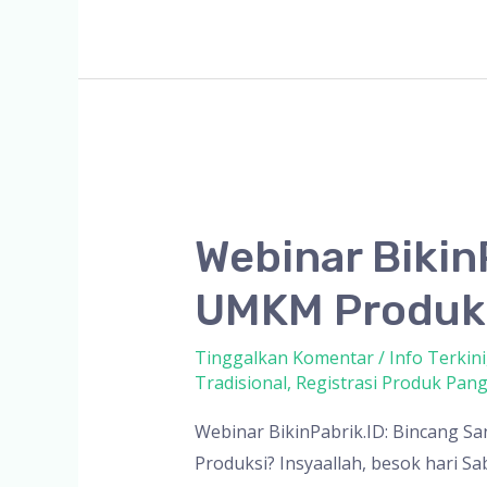
Dipikirkan
Sebelum
Membuat
Sarana
Produksi
Webinar Bikin
UMKM Produks
Tinggalkan Komentar
/
Info Terkini
Tradisional
,
Registrasi Produk Pan
Webinar BikinPabrik.ID: Bincang S
Produksi? Insyaallah, besok hari S