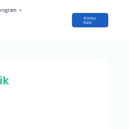
rogram
Konsu
ltasi
ik