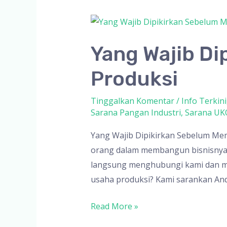
Yang Wajib D
Produksi
Tinggalkan Komentar
/
Info Terkini
Sarana Pangan Industri
,
Sarana U
Yang Wajib Dipikirkan Sebelum Mem
orang dalam membangun bisnisnya m
langsung menghubungi kami dan m
usaha produksi? Kami sarankan An
Yang
Read More »
Wajib