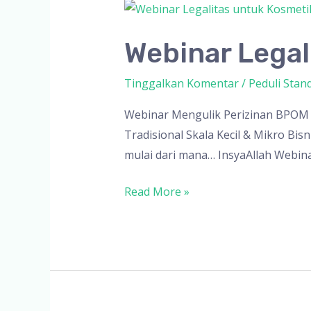
Webinar Legal
Tinggalkan Komentar
/
Peduli Stan
Webinar Mengulik Perizinan BPOM u
Tradisional Skala Kecil & Mikro Bi
mulai dari mana… InsyaAllah Webina
Webinar
Read More »
Legalitas
untuk
Kosmetik