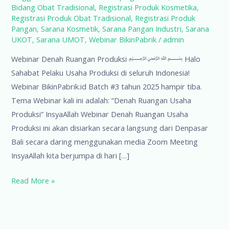
Bidang Obat Tradisional
,
Registrasi Produk Kosmetika
,
Registrasi Produk Obat Tradisional
,
Registrasi Produk
Pangan
,
Sarana Kosmetik
,
Sarana Pangan Industri
,
Sarana
UKOT
,
Sarana UMOT
,
Webinar BikinPabrik
/
admin
Webinar Denah Ruangan Produksi ﷽ Halo
Sahabat Pelaku Usaha Produksi di seluruh Indonesia!
Webinar BikinPabrik.id Batch #3 tahun 2025 hampir tiba.
Tema Webinar kali ini adalah: “Denah Ruangan Usaha
Produksi” InsyaAllah Webinar Denah Ruangan Usaha
Produksi ini akan disiarkan secara langsung dari Denpasar
Bali secara daring menggunakan media Zoom Meeting
InsyaAllah kita berjumpa di hari […]
Webinar
Read More »
Denah
Ruangan
Produksi