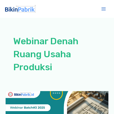
Lewati
ke
Mai
konten
Men
Webinar Denah
Ruang Usaha
Produksi