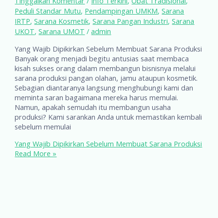
Tinggalkan Komentar
/
Info Terkini
,
Obat Tradisional
,
Peduli Standar Mutu
,
Pendampingan UMKM
,
Sarana
IRTP
,
Sarana Kosmetik
,
Sarana Pangan Industri
,
Sarana
UKOT
,
Sarana UMOT
/
admin
Yang Wajib Dipikirkan Sebelum Membuat Sarana Produksi
Banyak orang menjadi begitu antusias saat membaca
kisah sukses orang dalam membangun bisnisnya melalui
sarana produksi pangan olahan, jamu ataupun kosmetik.
Sebagian diantaranya langsung menghubungi kami dan
meminta saran bagaimana mereka harus memulai.
Namun, apakah semudah itu membangun usaha
produksi? Kami sarankan Anda untuk memastikan kembali
sebelum memulai
Yang Wajib Dipikirkan Sebelum Membuat Sarana Produksi
Read More »