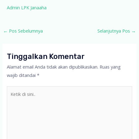
Admin LPK Janaaha
Post
←
Pos Sebelumnya
Selanjutnya Pos
→
navigation
Tinggalkan Komentar
Alamat email Anda tidak akan dipublikasikan.
Ruas yang
wajib ditandai
*
Ketik
di
sini..