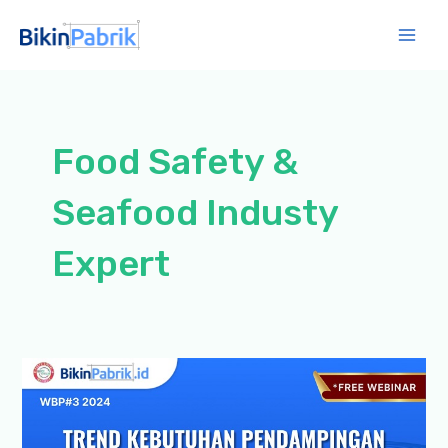
Lewati
ke
Mai
konten
Men
Food Safety &
Seafood Industy
Expert