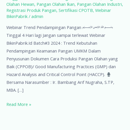
Olahan Hewan
,
Pangan Olahan Ikan
,
Pangan Olahan Industri
,
Registrasi Produk Pangan
,
Sertifikasi CPOTB
,
Webinar
BikinPabrik
/
admin
Webinar Trend Pendampingan Pangan ﷽
Tinggal 4 Hari lagi Jangan sampai terlewat Webinar
BikinPabrik.Id Batch#3 2024 : Trend Kebutuhan
Pendampingan Keamanan Pangan UMKM Dalam
Penyusunan Dokumen Cara Produksi Pangan Olahan yang
Baik (CPPOB)/ Good Manufacturing Practices (GMP) dan
Hazard Analysis and Critical Control Point (HACCP).
Bersama Narasumber : Ir. Bambang Arif Nugraha, S.TP,
MBA. […]
Webinar
Read More »
Trend
Pendampingan
Pangan