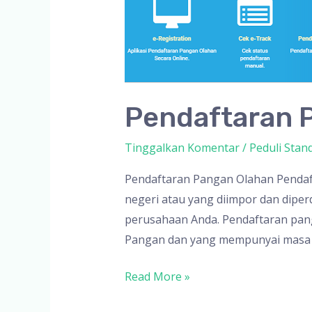
Pendaftaran 
Tinggalkan Komentar
/
Peduli Stan
Pendaftaran Pangan Olahan Pendaft
negeri atau yang diimpor dan diper
perusahaan Anda. Pendaftaran pan
Pangan dan yang mempunyai masa
Pendaftaran
Read More »
Pangan