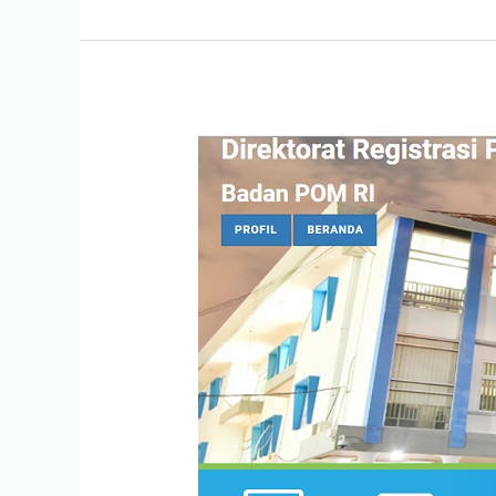
Pangan
Olahan