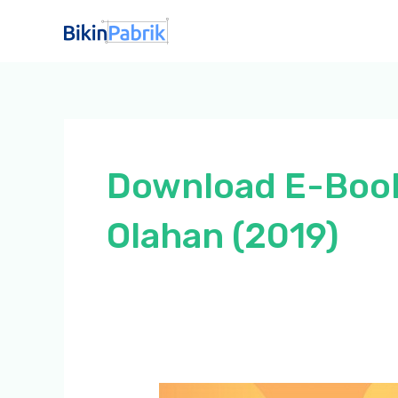
Lewati
ke
konten
Download E-Book
Olahan (2019)