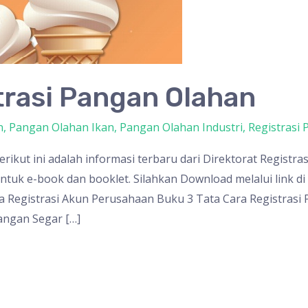
rasi Pangan Olahan
n
,
Pangan Olahan Ikan
,
Pangan Olahan Industri
,
Registrasi
rikut ini adalah informasi terbaru dari Direktorat Regist
ntuk e-book dan booklet. Silahkan Download melalui link d
ra Registrasi Akun Perusahaan Buku 3 Tata Cara Registras
ngan Segar […]