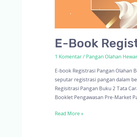
E-Book Regist
1 Komentar
/
Pangan Olahan Hewa
E-book Registrasi Pangan Olahan Be
seputar registrasi pangan dalam be
Regisitrasi Pangan Buku 2 Tata Ca
Booklet Pengawasan Pre-Market Pa
E-
Read More »
book
Registrasi