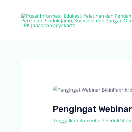
Lewati
ke
konten
Pengingat Webinar
Tinggalkan Komentar
/
Peduli Stan