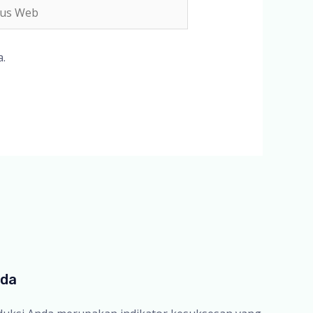
s
b
.
nda