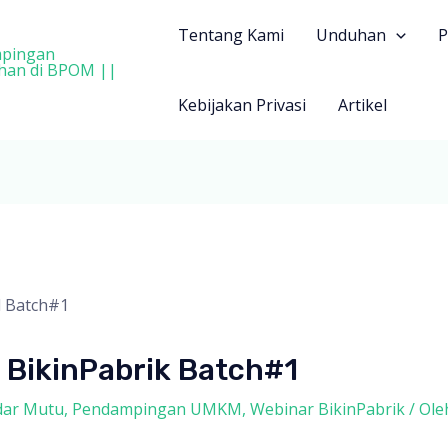
Tentang Kami
Unduhan
P
Kebijakan Privasi
Artikel
 BikinPabrik Batch#1
dar Mutu
,
Pendampingan UMKM
,
Webinar BikinPabrik
/ Ol