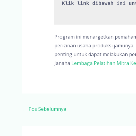
Klik link dibawah ini un
Program ini menargetkan pemahaman
perizinan usaha produksi jamunya. 
penting untuk dapat melakukan per
Janaha
Lembaga Pelatihan Mitra K
Post
←
Pos Sebelumnya
navigation