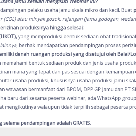
saha Jamu setelah mengikuti Webinar ini?
ndampingan pelaku usaha jamu skala mikro dan kecil. Buat
p
r (COL) atau minyak gosok, rajangan (jamu godogan, wedan
erizinan produksinya hingga selesai;
(UKOT),
yang memproduksi bentuk sediaan obat tradisional
 lainnya
, berhak mendapatkan pendampingan proses periz
miliki denah ruangan produksi yang disetujui oleh Balai/L
 memahami bentuk sediaan produk dan jenis usaha produk
nan mana yang tepat dan pas sesuai dengan kemampuan d
utar usaha produksi, khususnya usaha produksi jamu skala 
n wawasan bermanfaat dari BPOM, DPP GP Jamu dan PT Sin
aha baru dari sesama peserta webinar, ada WhatsApp group
t mengikutinya walaupun tidak terpilih sebagai peserta 
ng selama pendampingan adalah GRATIS.