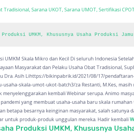
t Tradisional
,
Sarana UKOT
,
Sarana UMOT
,
Sertifikasi CPO
 Produksi UMKM, Khususnya Usaha Produksi Jamu
si UMKM Skala Mikro dan Kecil Di seluruh Indonesia
Setela
dayaan Masyarakat dan Pelaku Usaha Obat Tradisional, Su
Dra. Asih Lihttps://bikinpabrik.id/2021/08/17/pendaftaran
-usaha-skala-umot-ukot-batch3/za Restanti, M.Kes, masih
uk menyelenggarakan kembali Webinar serupa.
Animo masyar
a pandemi yang membuat usaha-usaha baru skala rumahan
n betapa besarnya keinginan masyarakat, salah satunya dar
n edar untuk produk-produk unggulan mereka.
Hadir kembali
W
saha Produksi UMKM, Khususnya Usah