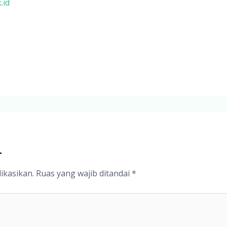
.id
r
ikasikan.
Ruas yang wajib ditandai
*