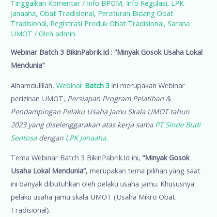
Tinggalkan Komentar
/
Info BPOM
,
Info Regulasi
,
LPK
Janaaha
,
Obat Tradisional
,
Peraturan Bidang Obat
Tradisional
,
Registrasi Produk Obat Tradisional
,
Sarana
UMOT
/ Oleh
admin
Webinar Batch 3 BikinPabrik.Id : “Minyak Gosok Usaha Lokal
Mendunia”
Alhamdulillah,
Webinar
Batch 3
ini merupakan Webinar
perizinan UMOT,
Persiapan Program Pelatihan &
Pendampingan Pelaku Usaha Jamu Skala UMOT tahun
2023 yang diselenggarakan atas kerja sama
PT Sinde Budi
Sentosa
dengan
LPK Janaaha.
Tema Webinar Batch 3 BikinPabrik.Id ini,
“Minyak Gosok
Usaha Lokal Mendunia”,
merupakan tema pilihan yang saat
ini banyak dibutuhkan oleh pelaku usaha jamu. Khususnya
pelaku usaha jamu skala UMOT (Usaha Mikro Obat
Tradisional).