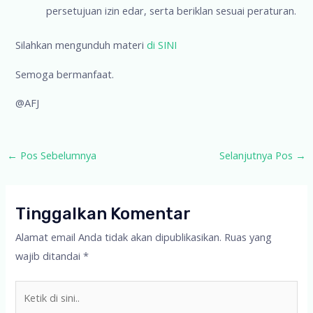
persetujuan izin edar, serta beriklan sesuai peraturan.
Silahkan mengunduh materi
di SINI
Semoga bermanfaat.
@AFJ
Post
←
Pos Sebelumnya
Selanjutnya Pos
→
navigation
Tinggalkan Komentar
Alamat email Anda tidak akan dipublikasikan.
Ruas yang
wajib ditandai
*
Ketik
di