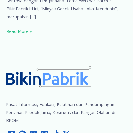
Sentosa dengan LPK Janaaha. Tema Webinar Batch 3
BikinPabrik.Id ini, “Minyak Gosok Usaha Lokal Mendunia”,
merupakan […]
“Minyak
Read More »
Gosok
Usaha
Lokal
Mendunia”
Pusat Informasi, Edukasi, Pelatihan dan Pendampingan
Perizinan Produk Jamu, Kosmetik dan Pangan Olahan di
BPOM.