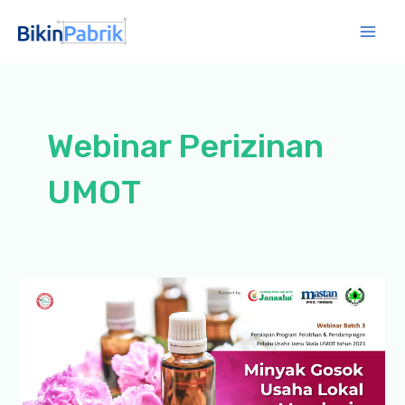
Lewati
ke
Mai
konten
Men
Webinar Perizinan
UMOT