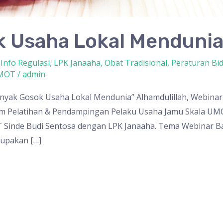
k Usaha Lokal Mendunia
,
Info Regulasi
,
LPK Janaaha
,
Obat Tradisional
,
Peraturan Bid
UMOT
/
admin
Minyak Gosok Usaha Lokal Mendunia” Alhamdulillah, Webina
m Pelatihan & Pendampingan Pelaku Usaha Jamu Skala UM
 Sinde Budi Sentosa dengan LPK Janaaha. Tema Webinar Batc
upakan […]