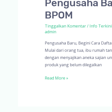
Pengusaha Bar
BPOM
Tinggalkan Komentar
/
Info Terkini
admin
Pengusaha Baru, Begini Cara Daftar
Mulai dari orang tua, ibu rumah t
dengan menyajikan aneka sajian uni
produk yang belum dilegalkan
Pengusaha
Read More »
Baru,
Begini
Cara
Daftarkan