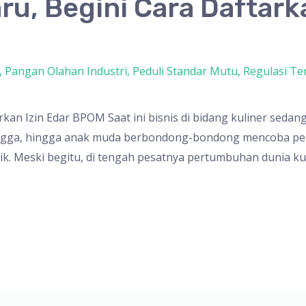
u, Begini Cara Daftarka
,
Pangan Olahan Industri
,
Peduli Standar Mutu
,
Regulasi Te
kan Izin Edar BPOM Saat ini bisnis di bidang kuliner sedan
angga, hingga anak muda berbondong-bondong mencoba peru
k. Meski begitu, di tengah pesatnya pertumbuhan dunia kul