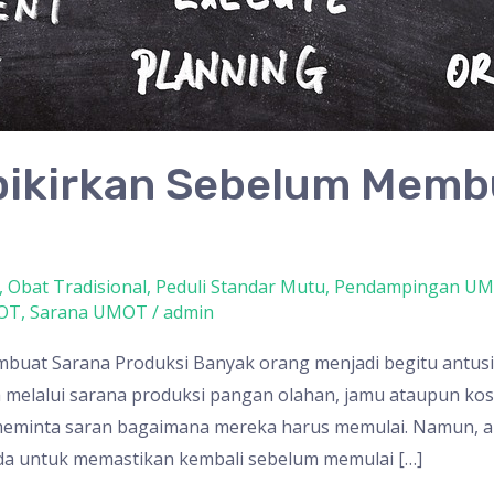
ipikirkan Sebelum Memb
,
Obat Tradisional
,
Peduli Standar Mutu
,
Pendampingan U
KOT
,
Sarana UMOT
/
admin
buat Sarana Produksi Banyak orang menjadi begitu antus
elalui sarana produksi pangan olahan, jamu ataupun kos
eminta saran bagaimana mereka harus memulai. Namun,
da untuk memastikan kembali sebelum memulai […]