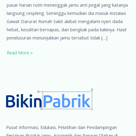
pasar harian rutin menenggak jamu anti pegal yang katanya
langsung cespleng. Seminggu kemudian dia masuk Instalasi
Gawat Darurat Rumah Sakit akibat mengalami nyeri dada
hebat, kesulitan bernapas, dan bengkak pada kakinya. Hasil
penelusuran menunjukkan jamu tersebut tidak […]
Alami
Read More »
Tapi
Berisiko,
Waspadai
Obat
Bahan
Alam
Tanpa
Izin
Edar!
Pusat Informasi, Edukasi, Pelatihan dan Pendampingan
Perizinan Produk Jamu, Kosmetik dan Pangan Olahan di