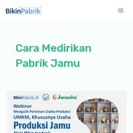
Lewati
ke
Mai
konten
Men
Cara Medirikan
Pabrik Jamu