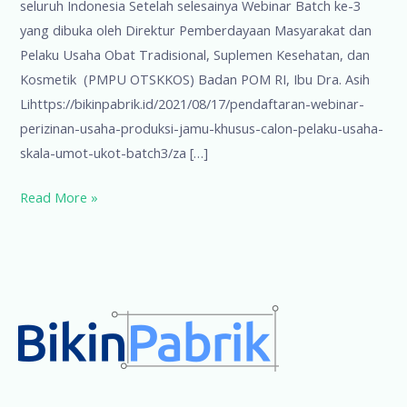
seluruh Indonesia Setelah selesainya Webinar Batch ke-3
yang dibuka oleh Direktur Pemberdayaan Masyarakat dan
Pelaku Usaha Obat Tradisional, Suplemen Kesehatan, dan
Kosmetik (PMPU OTSKKOS) Badan POM RI, Ibu Dra. Asih
Lihttps://bikinpabrik.id/2021/08/17/pendaftaran-webinar-
perizinan-usaha-produksi-jamu-khusus-calon-pelaku-usaha-
skala-umot-ukot-batch3/za […]
Batch#4:
Read More »
Mengulik
Perizinan
Usaha
Produksi
Jamu
Skala
Mikro
dan