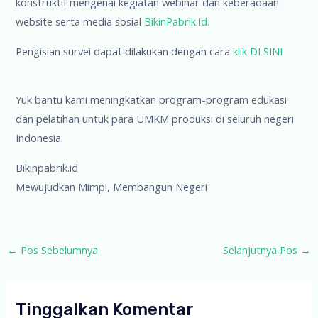
konstruktif mengenai kegiatan webinar dan keberadaan
website serta media sosial
BikinPabrik.Id.
Pengisian survei dapat dilakukan dengan cara
klik DI SINI
Yuk bantu kami meningkatkan program-program edukasi
dan pelatihan untuk para UMKM produksi di seluruh negeri
Indonesia.
Bikinpabrik.id
Mewujudkan Mimpi, Membangun Negeri
Post
←
Pos Sebelumnya
Selanjutnya Pos
→
navigation
Tinggalkan Komentar