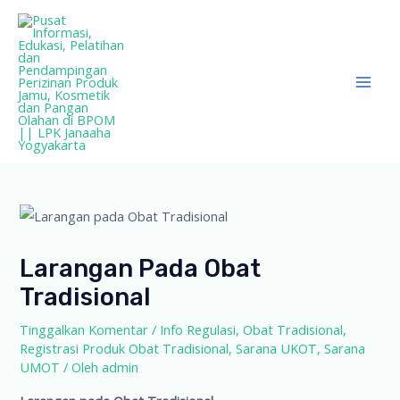
Lewati
ke
konten
Mai
Men
Larangan Pada Obat
Tradisional
Tinggalkan Komentar
/
Info Regulasi
,
Obat Tradisional
,
Registrasi Produk Obat Tradisional
,
Sarana UKOT
,
Sarana
UMOT
/ Oleh
admin