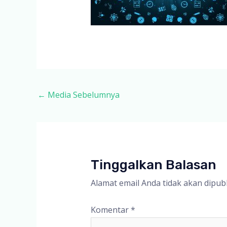
Post
←
Media Sebelumnya
navigation
Tinggalkan Balasan
Alamat email Anda tidak akan dipubl
Komentar
*