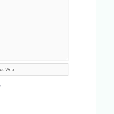
s
b
.