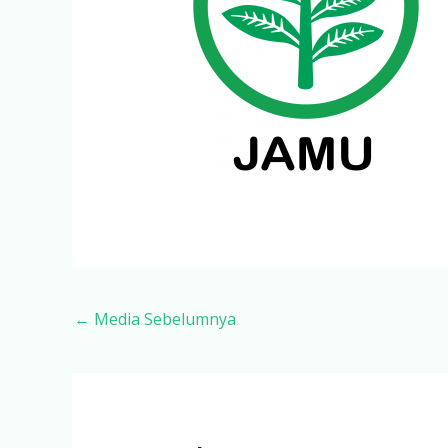
Post
←
Media Sebelumnya
navigation