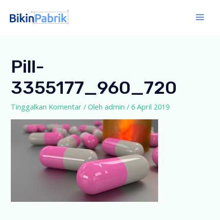
Lewati
ke
Mai
konten
Men
Pill-
3355177_960_720
Tinggalkan Komentar
/ Oleh
admin
/
6 April 2019