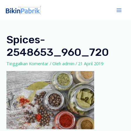
Lewati
ke
Mai
konten
Men
Spices-
2548653_960_720
Tinggalkan Komentar
/ Oleh
admin
/
21 April 2019