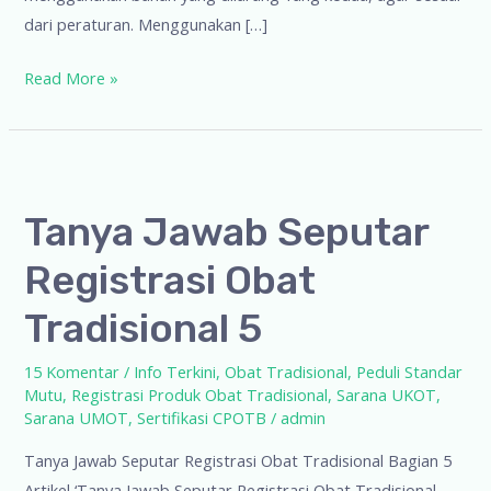
dari peraturan. Menggunakan […]
Bahan
Read More »
yang
dilarang
Dalam
Obat
Tanya Jawab Seputar
Tradisional
Registrasi Obat
Tradisional 5
15 Komentar
/
Info Terkini
,
Obat Tradisional
,
Peduli Standar
Mutu
,
Registrasi Produk Obat Tradisional
,
Sarana UKOT
,
Sarana UMOT
,
Sertifikasi CPOTB
/
admin
Tanya Jawab Seputar Registrasi Obat Tradisional Bagian 5
Artikel ‘Tanya Jawab Seputar Registrasi Obat Tradisional