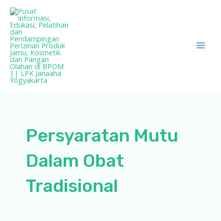
Lewati
ke
konten
Mai
Men
Persyaratan Mutu
Dalam Obat
Tradisional