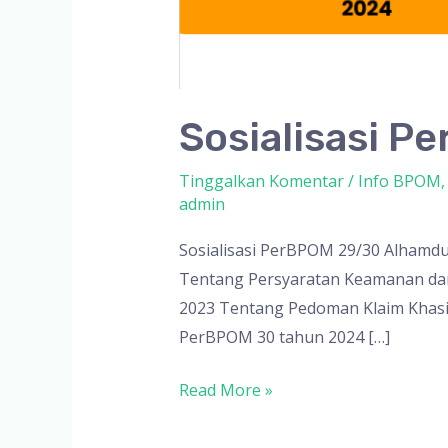
Sosialisasi P
Tinggalkan Komentar
/
Info BPOM
admin
Sosialisasi PerBPOM 29/30 Alhamdu
Tentang Persyaratan Keamanan da
2023 Tentang Pedoman Klaim Khasiat
PerBPOM 30 tahun 2024 […]
Sosialisasi
Read More »
PerBPOM
29/30