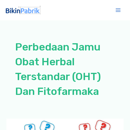
Lewati
ke
Mai
konten
Men
Perbedaan Jamu
Obat Herbal
Terstandar (OHT)
Dan Fitofarmaka