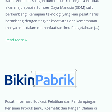
karier Anda. Persaingan dunia industri di negara ini tidak
akan maju apabila Sumber Daya Manusia (SDM) sulit
berkembang. Kemajuan teknologi yang kian pesat harus
berimbang dengan tingkat kreativitas dan kemampuan
masyarakat dalam memanfaatkan Ilmu Pengetahuan […]
6
Read More »
Hal
yang
Harus
Anda
Miliki
Saat
Bersaing
di
Dunia
Pusat Informasi, Edukasi, Pelatihan dan Pendampingan
Industri
Perizinan Produk Jamu, Kosmetik dan Pangan Olahan di