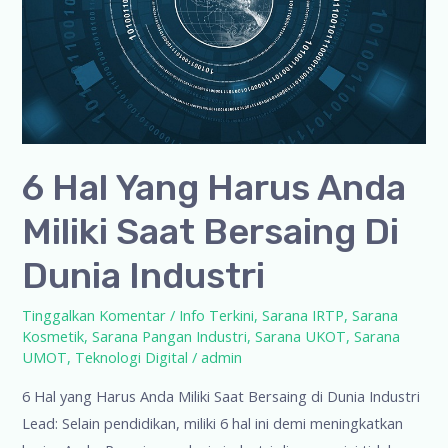
6 Hal Yang Harus Anda
Miliki Saat Bersaing Di
Dunia Industri
Tinggalkan Komentar
/
Info Terkini
,
Sarana IRTP
,
Sarana
Kosmetik
,
Sarana Pangan Industri
,
Sarana UKOT
,
Sarana
UMOT
,
Teknologi Digital
/
admin
6 Hal yang Harus Anda Miliki Saat Bersaing di Dunia Industri
Lead: Selain pendidikan, miliki 6 hal ini demi meningkatkan