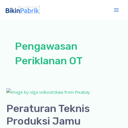
Lewati
ke
Mai
konten
Men
Pengawasan
Periklanan OT
Peraturan Teknis
Produksi Jamu