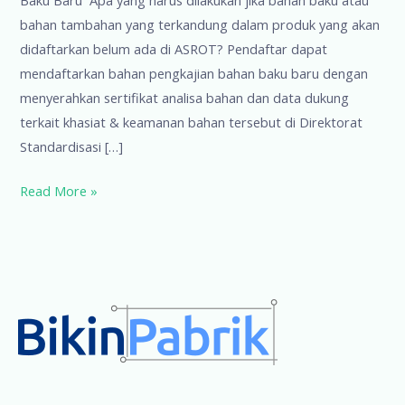
Baku Baru Apa yang harus dilakukan jika bahan baku atau
bahan tambahan yang terkandung dalam produk yang akan
didaftarkan belum ada di ASROT? Pendaftar dapat
mendaftarkan bahan pengkajian bahan baku baru dengan
menyerahkan sertifikat analisa bahan dan data dukung
terkait khasiat & keamanan bahan tersebut di Direktorat
Standardisasi […]
Tanya
Read More »
Jawab
Registrasi
9