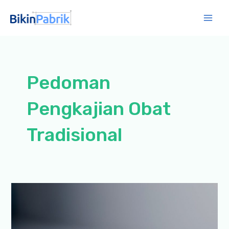
Lewati
ke
Mai
konten
Men
Pedoman
Pengkajian Obat
Tradisional