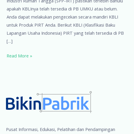
Industri Rumah Tangga (SPP-IRT) pastikan terlebih dahulu
apakah KBLInya telah tersedia di PB UMKU atau belum.
Anda dapat melakukan pengecekan secara mandiri KBLI
untuk Produk PIRT Anda. Berikut KBLI (Klasifikasi Baku
Lapangan Usaha Indonesia) PIRT yang telah tersedia di PB
[…]
KBLI
Read More »
untuk
Produk
PIRT
(1)
Pusat Informasi, Edukasi, Pelatihan dan Pendampingan