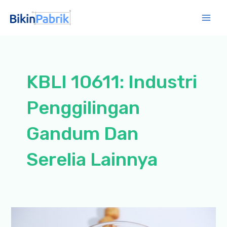
Lewati
ke
Mai
konten
Men
KBLI 10611: Industri
Penggilingan
Gandum Dan
Serelia Lainnya