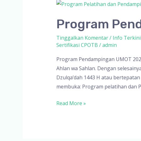
Program Pen
Tinggalkan Komentar
/
Info Terkini
Sertifikasi CPOTB
/
admin
Program Pendampingan UMOT 2022 B
Ahlan wa Sahlan. Dengan selesainy
Dzulqa’dah 1443 H atau bertepatan 
membuka: Program pelatihan dan 
Program
Read More »
Pendampingan
UMOT
2022