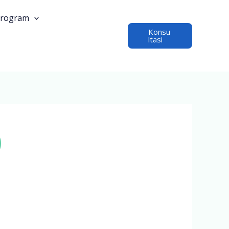
rogram
Konsu
ltasi
)