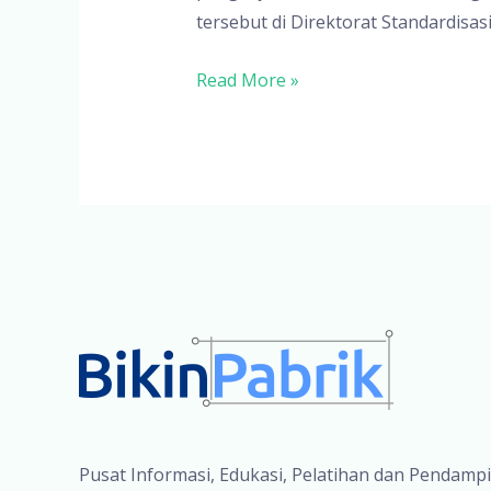
tersebut di Direktorat Standardisasi
Tanya
Read More »
Jawab
Registrasi
9
Pusat Informasi, Edukasi, Pelatihan dan Pendamp