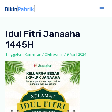
Lewati
ke
Mai
konten
Men
Idul Fitri Janaaha
1445H
Tinggalkan Komentar
/ Oleh
admin
/
9 April 2024