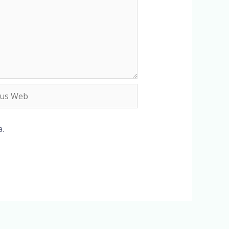
s
b
.