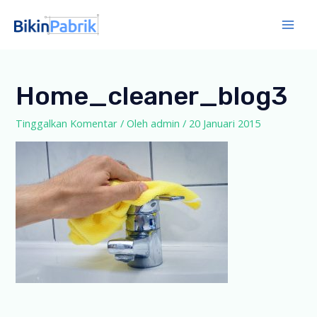
Lewati
ke
Mai
konten
Men
Home_cleaner_blog3
Tinggalkan Komentar
/ Oleh
admin
/
20 Januari 2015