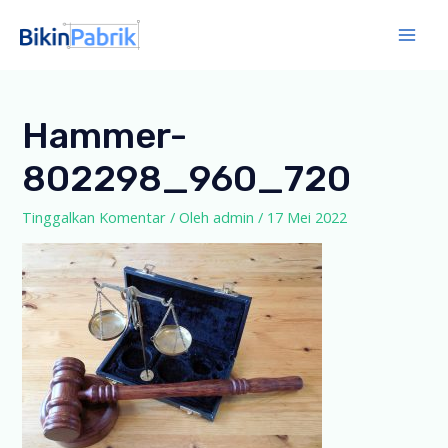
Lewati
ke
Mai
konten
Men
Hammer-
802298_960_720
Tinggalkan Komentar
/ Oleh
admin
/
17 Mei 2022