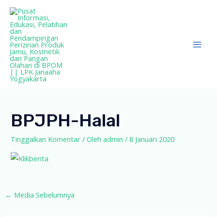
Lewati
ke
konten
Mai
Men
BPJPH-Halal
Tinggalkan Komentar
/ Oleh
admin
/
8 Januari 2020
Post
←
Media Sebelumnya
navigation