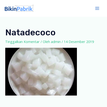
Lewati
ke
Mai
konten
Men
Natadecoco
Tinggalkan Komentar
/ Oleh
admin
/
14 Desember 2019