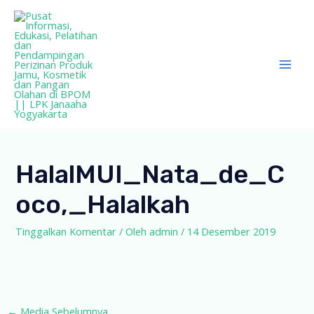
Lewati
ke
konten
Mai
Men
HalalMUI_Nata_de_C
Oco,_Halalkah
Tinggalkan Komentar
/ Oleh
admin
/
14 Desember 2019
Post
←
Media Sebelumnya