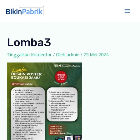
Lewati
ke
Mai
konten
Men
Lomba3
Tinggalkan Komentar
/ Oleh
admin
/
25 Mei 2024