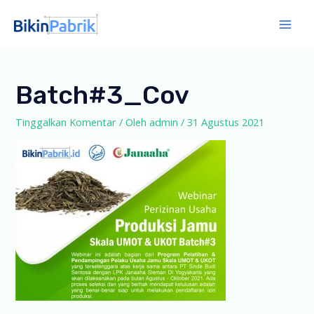
Lewati
ke
Mai
konten
Men
Batch#3_Cov
Tinggalkan Komentar
/ Oleh
admin
/
31 Agustus 2021