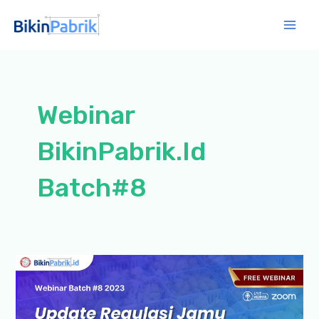
Lewati
ke
Mai
konten
Men
Webinar
BikinPabrik.Id
Batch#8