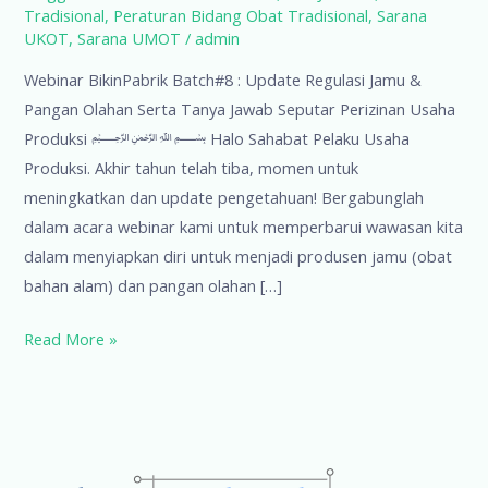
Tradisional
,
Peraturan Bidang Obat Tradisional
,
Sarana
UKOT
,
Sarana UMOT
/
admin
Webinar BikinPabrik Batch#8 : Update Regulasi Jamu &
Pangan Olahan Serta Tanya Jawab Seputar Perizinan Usaha
Produksi ﷽ Halo Sahabat Pelaku Usaha
Produksi. Akhir tahun telah tiba, momen untuk
meningkatkan dan update pengetahuan! Bergabunglah
dalam acara webinar kami untuk memperbarui wawasan kita
dalam menyiapkan diri untuk menjadi produsen jamu (obat
bahan alam) dan pangan olahan […]
Webinar
Read More »
BikinPabrik
Batch#8