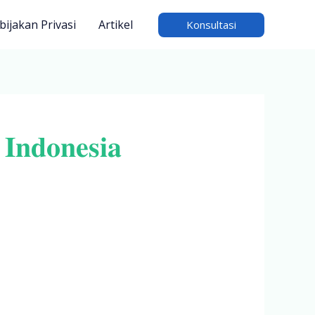
bijakan Privasi
Artikel
Konsultasi
𝐧𝐝𝐨𝐧𝐞𝐬𝐢𝐚