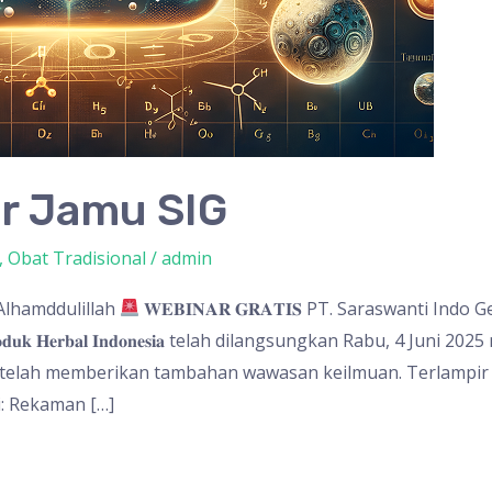
r Jamu SIG
,
Obat Tradisional
/
admin
Alhamddulillah
𝐖𝐄𝐁𝐈𝐍𝐀𝐑 𝐆𝐑𝐀𝐓𝐈𝐒 PT. Saraswanti In
𝐫 𝐏𝐫𝐨𝐝𝐮𝐤 𝐇𝐞𝐫𝐛𝐚𝐥 𝐈𝐧𝐝𝐨𝐧𝐞𝐬𝐢𝐚 telah dilangsungkan Rabu, 4
 telah memberikan tambahan wawasan keilmuan. Terlampir 
i: Rekaman […]