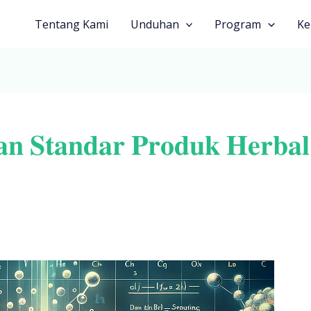
Tentang Kami
Unduhan
Program
Ke
𝐭𝐚𝐧𝐝𝐚𝐫 𝐏𝐫𝐨𝐝𝐮𝐤 𝐇𝐞𝐫𝐛𝐚𝐥 