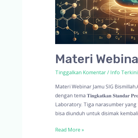
Materi Webina
Tinggalkan Komentar
/
Info Terkini
Materi Webinar Jamu SIG Bismillah.
dengan tema 𝐓𝐢𝐧𝐠𝐤𝐚𝐭𝐤𝐚𝐧 𝐒𝐭𝐚𝐧𝐝𝐚
Laboratory. Tiga narasumber yang
bisa diunduh untuk disimak kembal
Materi
Read More »