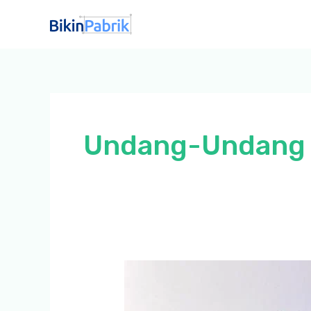
Lewati
ke
konten
Undang-Undang 