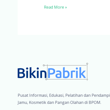
Peraturan
Read More »
Perundangan
Terkait
Usaha
Produksi
Pusat Informasi, Edukasi, Pelatihan dan Pendamp
Jamu, Kosmetik dan Pangan Olahan di BPOM.