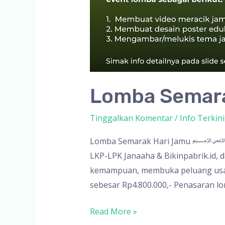
Lomba Semara
Tinggalkan Komentar
/
Info Terkini
Lomba Semarak Hari J
LKP-LPK Janaaha & Bikinpabrik.id, d
kemampuan, membuka peluang usah
sebesar Rp4.800.000,- Penasaran lo
Lomba
Read More »