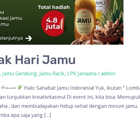
k Hari Jamu
,
Jamu Gendong
,
Jamu Racik
,
LPK Janaaha
/
admin
amu ﷽
Halo Sahabat Jamu Indonesia! Yuk, ikutan “ Lom
an tunjukkan kreativitasmu! Di event ini, kita bisa: Memupu
a , dan membudayakan hidup sehat dengan minum jamu. 
mba apa saja yang […]