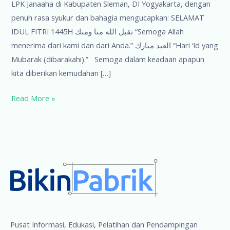
LPK Janaaha di Kabupaten Sleman, DI Yogyakarta, dengan
penuh rasa syukur dan bahagia mengucapkan: SELAMAT
IDUL FITRI 1445H تقبل الله منا ومنك “Semoga Allah
menerima dari kami dan dari Anda.” العيد مبارك “Hari ‘Id yang
Mubarak (dibarakahi).” Semoga dalam keadaan apapun
kita diberikan kemudahan […]
Selamat
Read More »
Idul
Fitri
1445H
Pusat Informasi, Edukasi, Pelatihan dan Pendampingan