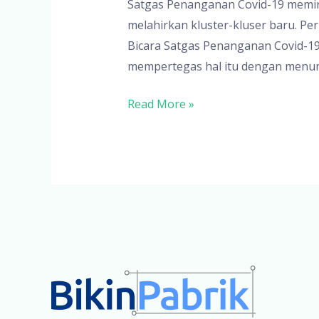
Satgas Penanganan Covid-19 memin
melahirkan kluster-kluser baru. P
Bicara Satgas Penanganan Covid-19 
mempertegas hal itu dengan menunju
Satgas
Read More »
Covid-
19:
Kluster
Perkantoran
Bukti
Penerapan
Protokol
Masih
Lengah